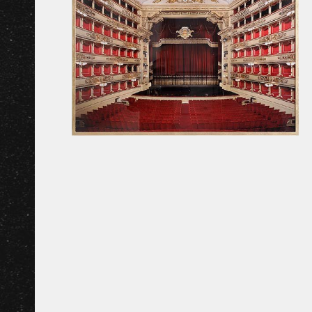
прикроватные тумбы
The
Шкафы для напитков
За