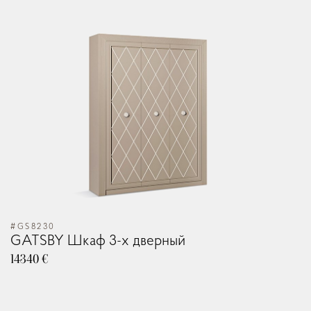
Como
Paris
Garda
Milan
New York
Monaco
#GS8230
GATSBY Шкаф 3-х дверный
14340 €