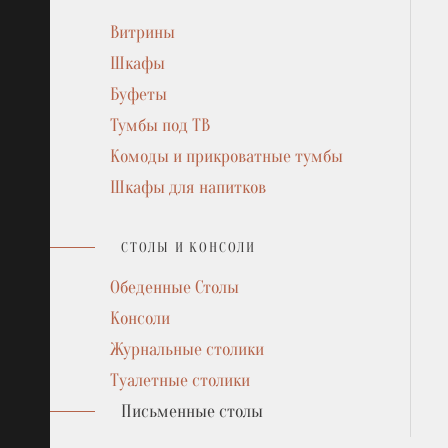
прикроватные тумбы
The
Витрины
Шкафы для напитков
Шкафы
Буфеты
За
Тумбы под ТВ
Комоды и прикроватные тумбы
Шкафы для напитков
СТОЛЫ И КОНСОЛИ
Обеденные Столы
Консоли
Журнальные столики
Tуалетныe столики
Письменные столы