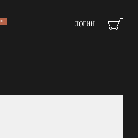
RU
ЛОГИН
Зеркала
ЧЕРЕЗ FACEBOOK
Освещение
Арт принты
Текстиль
Ковры