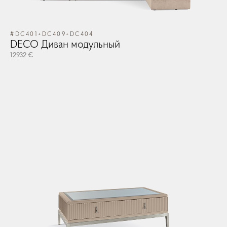
#DC401+DC409+DC404
#T
DECO Диван модульный
O
12932 €
10