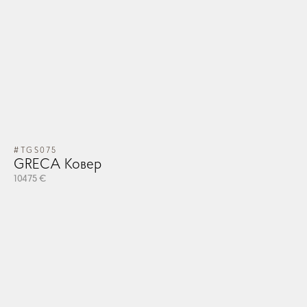
#TGS075
GRECA Ковер
10475 €