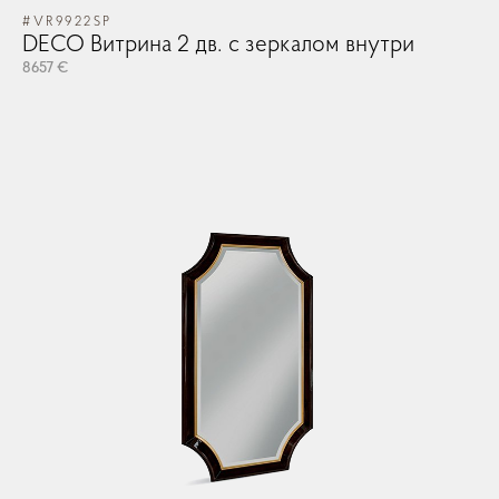
#VR9922SP
#G
DECO Витрина 2 дв. с зеркалом внутри
G
8657 €
541