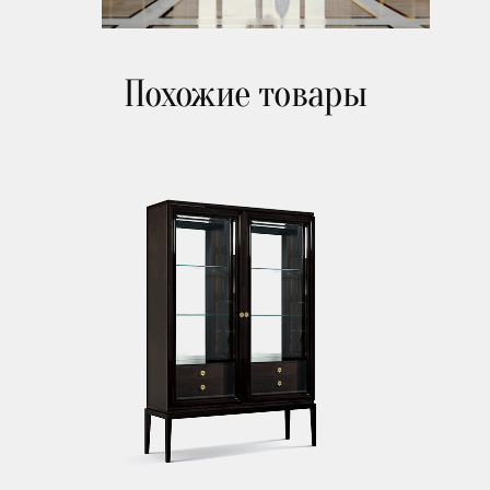
Похожие товары
Зеркала
Освещение
Арт принты
Текстиль
Ковры
Прочие аксесcуары