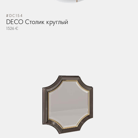
#DC154
#S
DECO Столик круглый
SI
1526 €
78