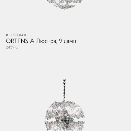
#LOR1040
ORTENSIA Люстра, 9 ламп
#G
GA
2459 €
78