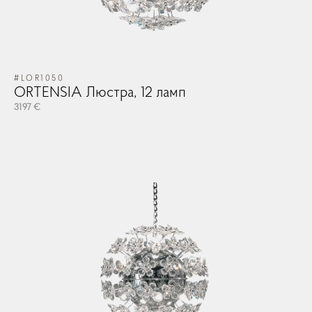
#LOR1050
ORTENSIA Люстра, 12 ламп
#V
DE
3197 €
526