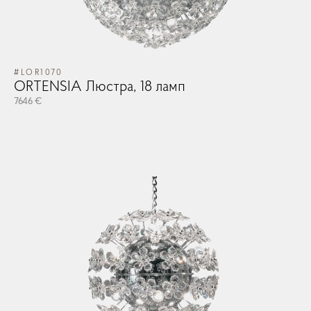
#LOR1070
#G
ORTENSIA Люстра, 18 ламп
G
в
7646 €
47