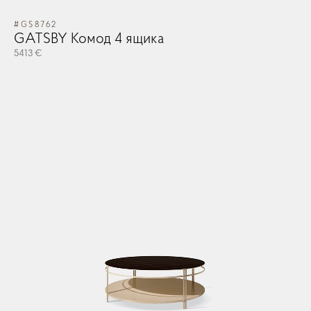
#GS8762
#D
GATSBY Комод 4 ящика
D
5413 €
74