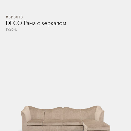
#SP3018
#S
DECO Рама с зеркалом
S
1926 €
101