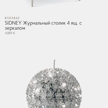
#SD5862
#G
SIDNEY Журнальный столик 4 ящ. с
G
зеркалом
в
4389 €
47