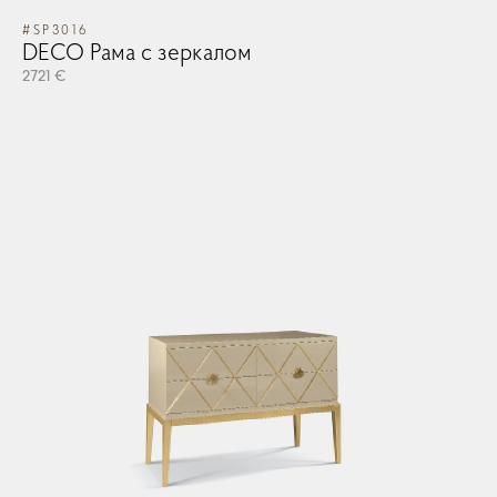
#SP3016
#G
DECO Рама с зеркалом
GA
2721 €
78