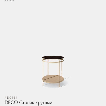
#DC154
DECO Столик круглый