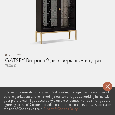
#GS8922
GATSBY Витрина 2 дв. с зеркалом внутри
7806 €
This website uses third-party technical cookies, managed by the websites of
other organisations and remarketing sites, to send you advertising in line with
your preferences. If you access any element underneath this banner, you are
agreeing to use of Cookies. For additional information or eventually to disable
the use of Cookies visit our "
Privacy & Cookies Policy
"