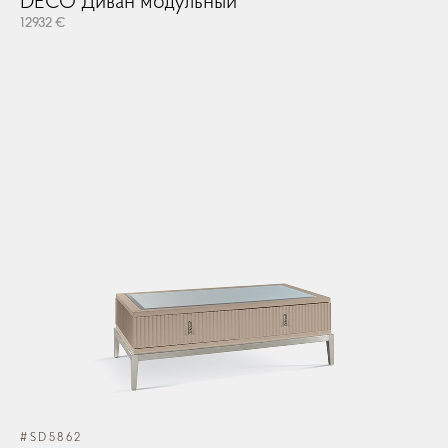
DECO Диван модульный
12932 €
#SD5862