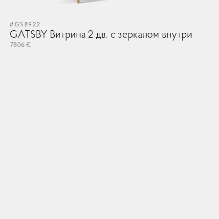
OK
OK
#GS8922
Запомнить меня
Забыли Пароль?
GATSBY Витрина 2 дв. с зеркалом внутри
GO TO CART
7806 €
ЛОГИН
CONTINUE SHOPPING
ЗАКАЗ