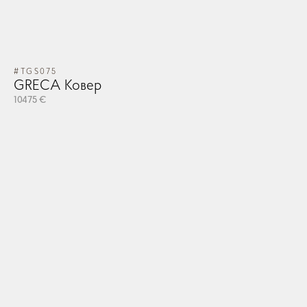
#TGS075
GRECA Ковер
10475 €