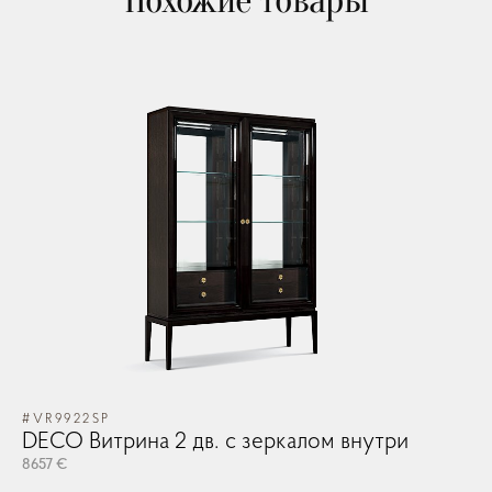
Похожие товары
Зеркала
Освещение
Арт принты
Текстиль
Ковры
#VR9922SP
Прочие аксесcуары
DECO Витрина 2 дв. с зеркалом внутри
8657 €