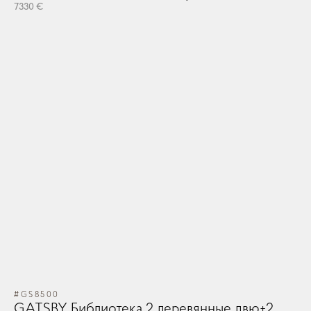
7330 €
#GS8500
GATSBY Библиотека 2 деревянные двю+2