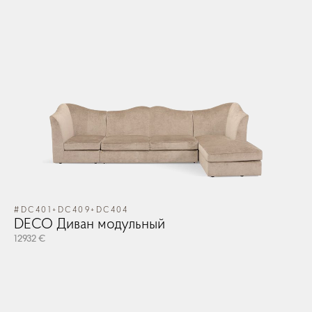
#DC401+DC409+DC404
DECO Диван модульный
12932 €