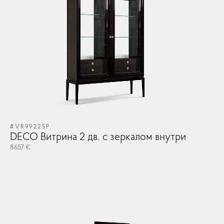
Зеркала
Освещение
Арт принты
#VR9922SP
DECO Витрина 2 дв. с зеркалом внутри
Текстиль
8657 €
Ковры
Прочие аксесcуары