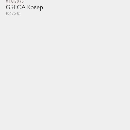
#TGS075
GRECA Ковер
10475 €