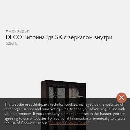
#VR9022SP
DECO Витрина 1дв.SX с зеркалом внутри
5263 €
This website uses third-party technical cookies, managed by the websites of
other organisations and remarketing sites, to send you advertising in line with
your preferences. If you access any element underneath this banner, you are
agreeing to use of Cookies. For additional information or eventually to disable
the use of Cookies visit our "
Privacy & Cookies Policy
"