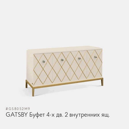
OK
OK
Запомнить меня
Забыли Пароль?
GO TO CART
ЛОГИН
CONTINUE SHOPPING
ЗАКАЗ
#GS8052M9
GATSBY Буфет 4-х дв. 2 внутренних ящ.