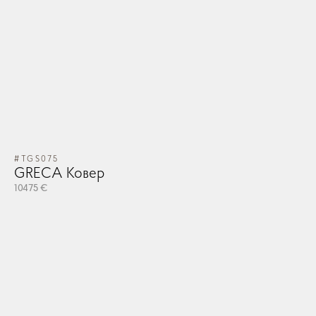
#TGS075
GRECA Ковер
10475 €