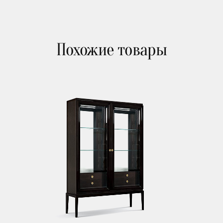
Похожие товары
Зеркала
Освещение
Арт принты
Текстиль
Ковры
Прочие аксесcуары