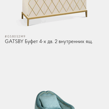
OK
OK
Запомнить меня
Забыли Пароль?
GO TO CART
ЛОГИН
CONTINUE SHOPPING
#GS8052M9
GATSBY Буфет 4-х дв. 2 внутренних ящ.
ЗАКАЗ