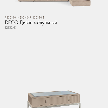
#DC401+DC409+DC404
DECO Диван модульный
12932 €