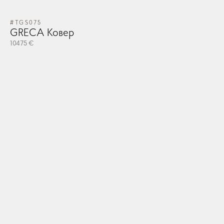
#TGS075
GRECA Ковер
10475 €