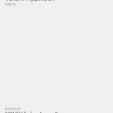
4748 €
#SD5052