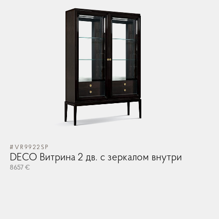
Зеркала
Освещение
Арт принты
Текстиль
#VR9922SP
DECO Витрина 2 дв. с зеркалом внутри
Ковры
8657 €
Прочие аксесcуары