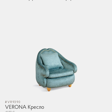
OK
OK
Запомнить меня
Забыли Пароль?
GO TO CART
ЛОГИН
CONTINUE SHOPPING
ЗАКАЗ
#VR9390
VERONA Кресло