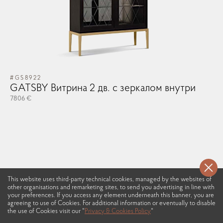
#GS8922
GATSBY Витрина 2 дв. с зеркалом внутри
7806 €
This website uses third-party technical cookies, managed by the websites of
other organisations and remarketing sites, to send you advertising in line with
your preferences. If you access any element underneath this banner, you are
agreeing to use of Cookies. For additional information or eventually to disable
the use of Cookies visit our "
Privacy & Cookies Policy
"