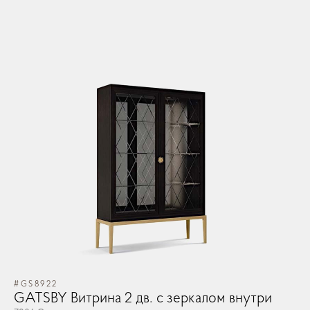
#GS8922
GATSBY Витрина 2 дв. с зеркалом внутри