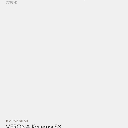
7797 €
#VR9380SX
VERONA Кушетка SX