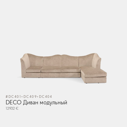
#DC401+DC409+DC404
DECO Диван модульный
12932 €