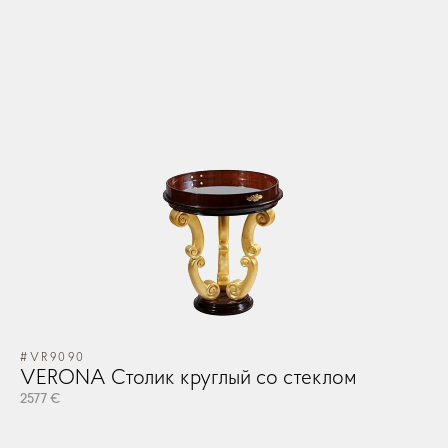
#VR9090
VERONA Столик круглый cо стеклом
2577 €