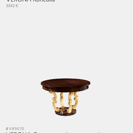
3342 €
#VR9070