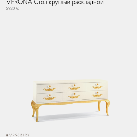
VERONA Стол круглый раскладной
2920 €
#VR9331RY