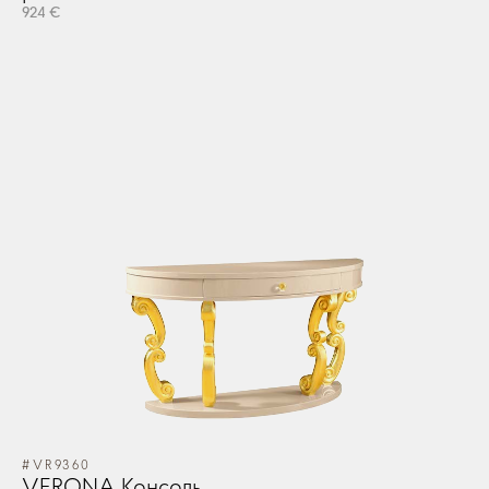
924 €
#VR9360
VERONA Консоль