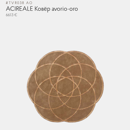
#TVR038 AO
ACIREALE Ковёр avorio-oro
6613 €