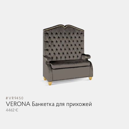
Зеркала
Освещение
Арт принты
Текстиль
Ковры
#VR9450
VERONA Банкетка для прихожей
4462 €
Прочие аксесcуары