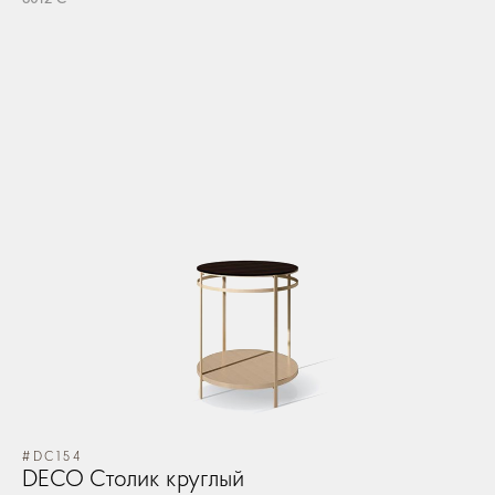
#DC154
DECO Столик круглый