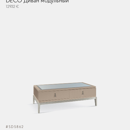
DECO Диван модульный
12932 €
#SD5862