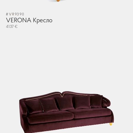
#VR9390
VERONA Кресло
4137 €