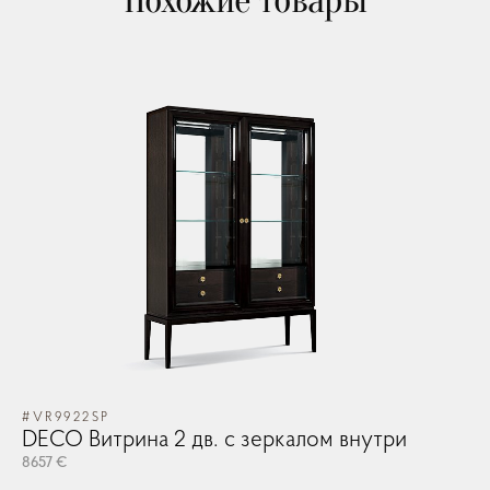
Похожие товары
Зеркала
Освещение
Арт принты
Текстиль
Ковры
#VR9922SP
Прочие аксесcуары
DECO Витрина 2 дв. с зеркалом внутри
8657 €