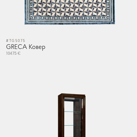
#TGS075
GRECA Ковер
10475 €