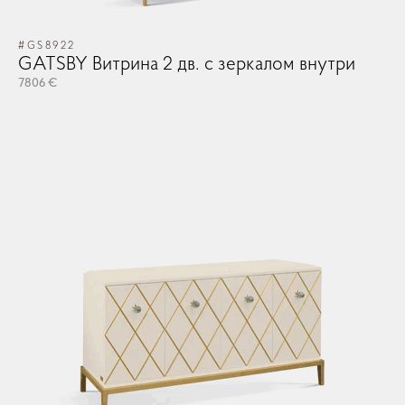
OK
OK
#GS8922
Запомнить меня
Забыли Пароль?
GATSBY Витрина 2 дв. с зеркалом внутри
GO TO CART
7806 €
ЛОГИН
CONTINUE SHOPPING
ЗАКАЗ