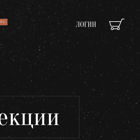
RU
ЛОГИН
Зеркала
OK
Освещение
Арт принты
екции
Текстиль
Ковры