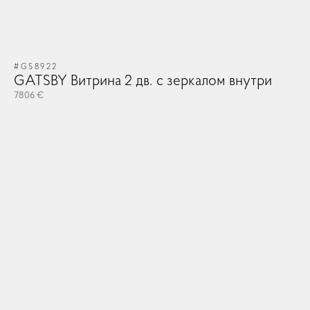
OK
OK
Запомнить меня
Забыли Пароль?
GO TO CART
#GS8922
#V
GATSBY Витрина 2 дв. с зеркалом внутри
V
ЛОГИН
CONTINUE SHOPPING
вн
7806 €
52
ЗАКАЗ