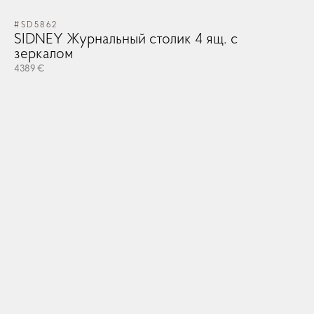
#SD5862
#V
SIDNEY Журнальный столик 4 ящ. с
V
зеркалом
542
4389 €