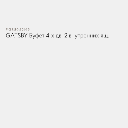
#GS8052M9
GATSBY Буфет 4-х дв. 2 внутренних ящ.
#V
VE
з
86