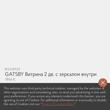
#GS8922
GATSBY Витрина 2 дв. с зеркалом внутри
7806 €
This website uses third-party technical cookies, managed by the websites of
other organisations and remarketing sites, to send you advertising in line with
your preferences. If you access any element underneath this banner, you are
agreeing to use of Cookies. For additional information or eventually to disable
the use of Cookies visit our "
Privacy & Cookies Policy
"