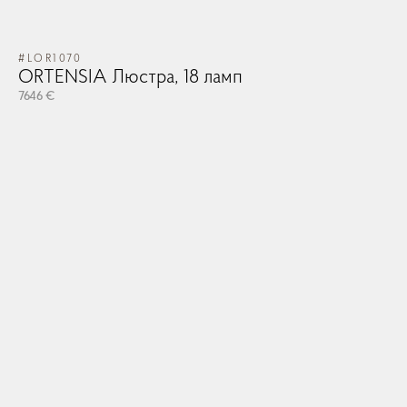
#P
Ка
#LOR1070
ORTENSIA Люстра, 18 ламп
з
7646 €
213