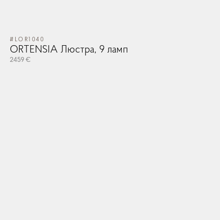
#LOR1040
#T
ORTENSIA Люстра, 9 ламп
BA
2459 €
10