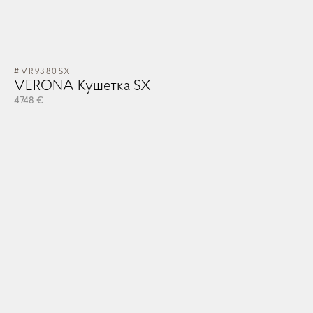
#VR9380SX
VERONA Кушетка SX
4748 €
#V
V
29