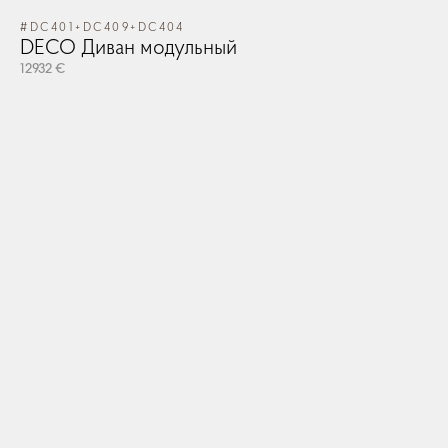
#DC401+DC409+DC404
#V
DECO Диван модульный
V
12932 €
26