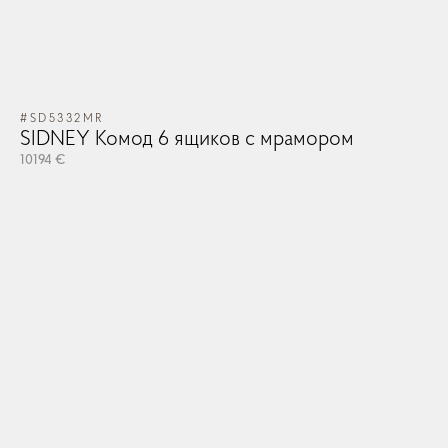
#SD5332MR
SIDNEY Комод 6 ящиков с мрамором
10194 €
#V
V
39