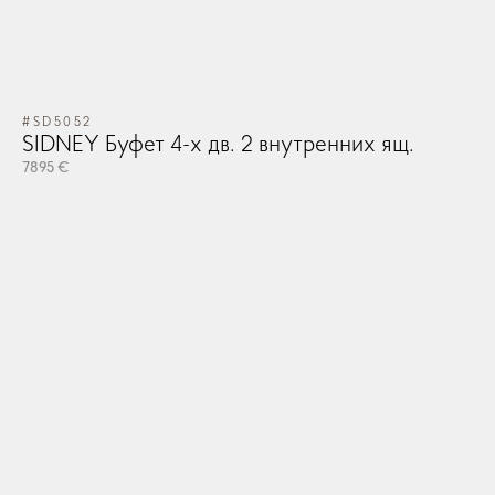
#SD5052
SIDNEY Буфет 4-х дв. 2 внутренних ящ.
7895 €
#P
Пр
р
88