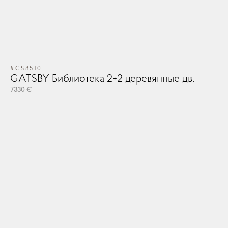
#GS8510
GATSBY Библиотека 2+2 деревянные дв.
7330 €
#V
V
713