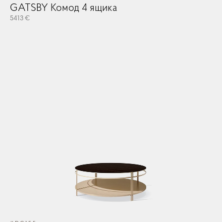
GATSBY Комод 4 ящика
V
5413 €
358