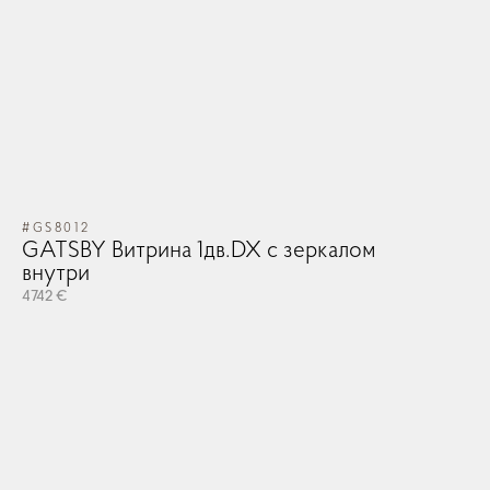
#GS8012
GATSBY Витрина 1дв.DX с зеркалом
внутри
#L
O
4742 €
73