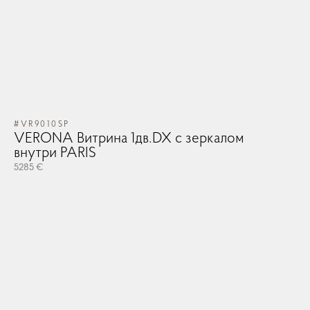
#VR9010SP
VERONA Витрина 1дв.DX с зеркалом
внутри PARIS
#V
5285 €
V
219