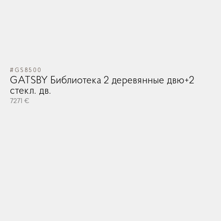
#GS8500
GATSBY Библиотека 2 деревянные двю+2
стекл. дв.
7271 €
#V
V
65