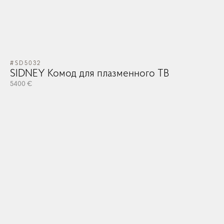
#SD5032
SIDNEY Комод для плазменного ТВ
5400 €
#V
V
47