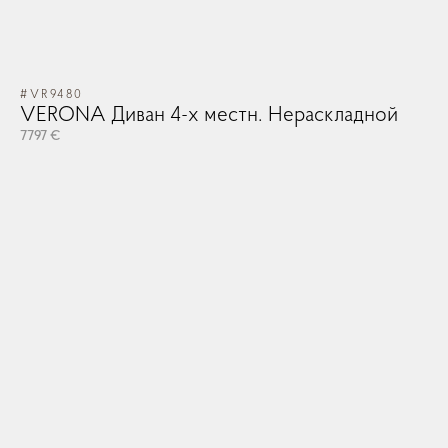
#VR9480
VERONA Диван 4-х местн. Нераскладной
7797 €
#V
V
55