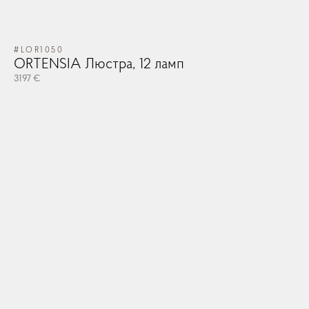
#LOR1050
#V
ORTENSIA Люстра, 12 ламп
V
3197 €
47