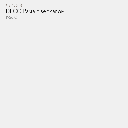
#SP3018
#V
DECO Рама с зеркалом
V
1926 €
710