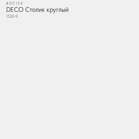
#DC154
#V
DECO Столик круглый
V
1526 €
62