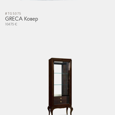
#TGS075
GRECA Ковер
10475 €