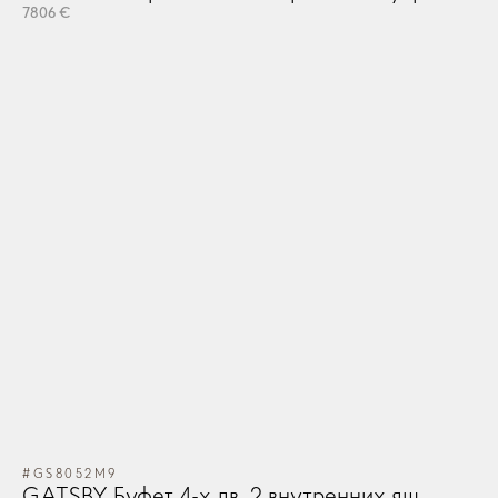
OK
7806 €
OK
Запомнить меня
Забыли Пароль?
GO TO CART
ЛОГИН
CONTINUE SHOPPING
ЗАКАЗ
#GS8052M9
GATSBY Буфет 4-х дв. 2 внутренних ящ.