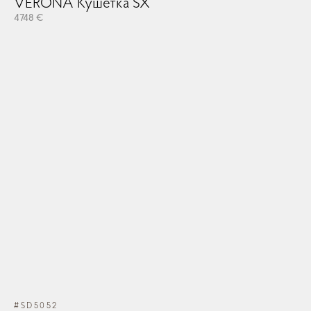
VERONA Кушетка SX
4748 €
#SD5052