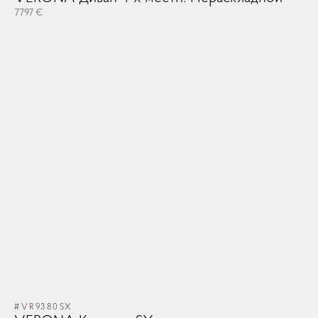
7797 €
#VR9380SX