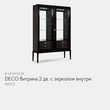
Зеркала
Освещение
Арт принты
Текстиль
#VR9922SP
DECO Витрина 2 дв. с зеркалом внутри
Ковры
8657 €
Прочие аксесcуары