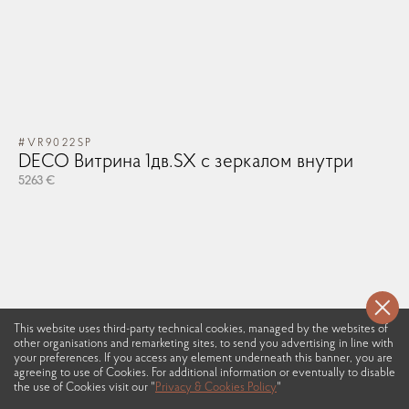
#VR9022SP
DECO Витрина 1дв.SX с зеркалом внутри
5263 €
This website uses third-party technical cookies, managed by the websites of
other organisations and remarketing sites, to send you advertising in line with
your preferences. If you access any element underneath this banner, you are
agreeing to use of Cookies. For additional information or eventually to disable
the use of Cookies visit our "
Privacy & Cookies Policy
"