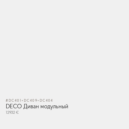
#DC401+DC409+DC404
DECO Диван модульный
12932 €