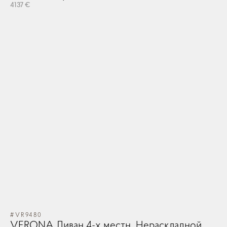
4137 €
#VR9480
VERONA Диван 4-х местн. Нераскладной