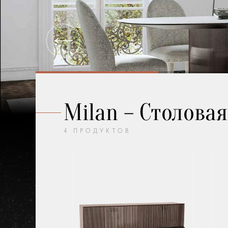
прикроватные тумбы
The
Шкафы для напитков
За
Milan – Столовая
4
ПРОДУКТОВ