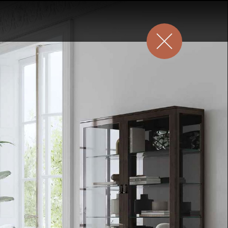
Зеркала
K
Освещение
Арт принты
Текстиль
Ковры