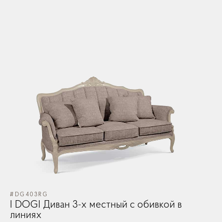
#DG403RG
#D
I DOGI Диван 3-х местный c обивкой в
I 
линиях
л