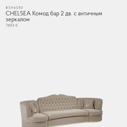
#SH6580
#S
CHELSEA Комод бар 2 дв. с античным
C
зеркалом
з
7884 €
78