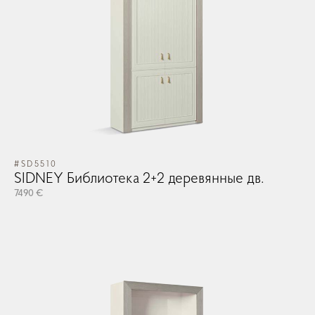
#SD5510
#S
SIDNEY Библиотека 2+2 деревянные дв.
SI
7490 €
74