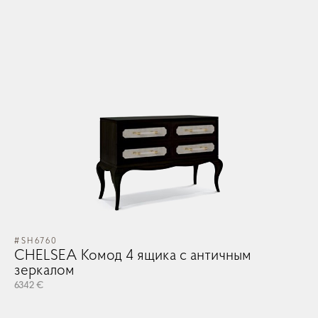
#SH6760
#S
CHELSEA Комод 4 ящика с античным
C
зеркалом
з
6342 €
63