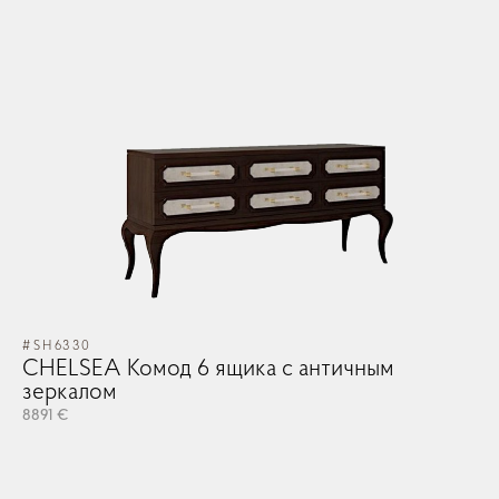
#SH6330
#S
CHELSEA Комод 6 ящика с античным
C
зеркалом
з
8891 €
88