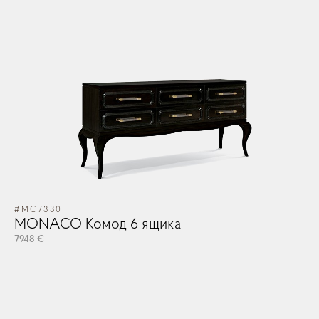
#MC7330
#M
MONACO Комод 6 ящика
M
7948 €
79