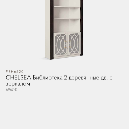
#SH6520
#S
CHELSEA Библиотека 2 деревянные дв. с
CH
зеркалом
з
6967 €
696