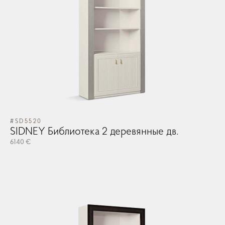
#SD5520
#S
SIDNEY Библиотека 2 деревянные дв.
SI
6140 €
61