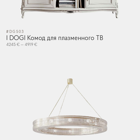
#DG503
#D
I DOGI Комод для плазменного ТВ
I 
4245 € — 4919 €
424