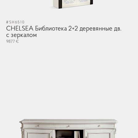
#SH6510
#S
CHELSEA Библиотека 2+2 деревянные дв.
C
с зеркалом
с 
9877 €
98