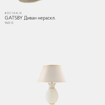
#DC104LN
#D
GATSBY Диван нераскл.
G
9631 €
963