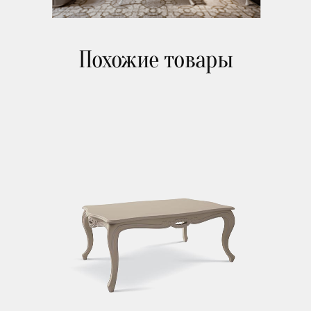
Похожие товары
Зеркала
Освещение
Арт принты
Текстиль
Ковры
Прочие аксесcуары