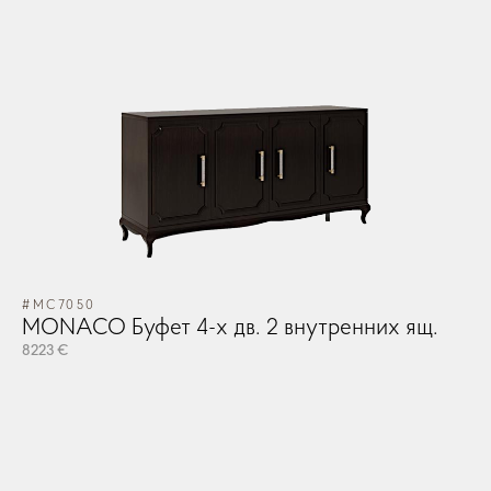
#MC7050
#M
MONACO Буфет 4-х дв. 2 внутренних ящ.
M
8223 €
82