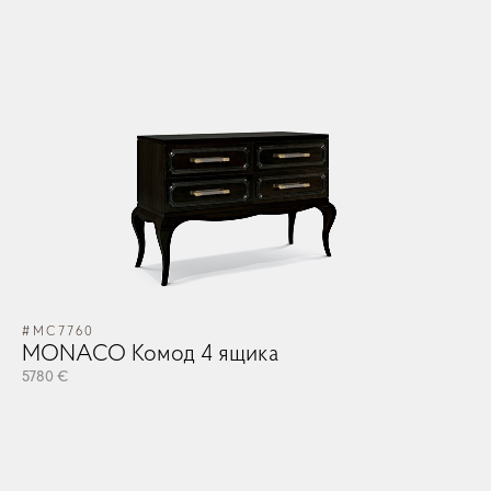
#MC7760
#M
MONACO Комод 4 ящика
M
5780 €
57