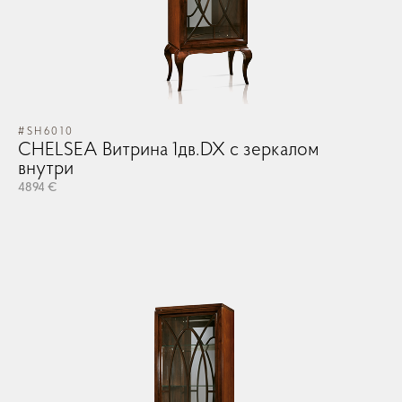
#SH6010
#S
CHELSEA Витрина 1дв.DX с зеркалом
C
внутри
в
4894 €
48