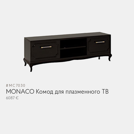
#MC7030
#M
MONACO Комод для плазменного ТВ
M
6087 €
60