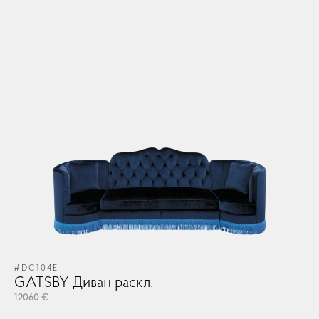
#DC104E
#D
GATSBY Диван раскл.
G
12060 €
12