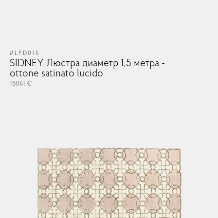
#LPD015
#L
SIDNEY Люстра диаметр 1,5 метра -
SI
ottone satinato lucido
ot
15061 €
150