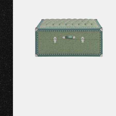
прикроватные тумбы
The
Шкафы для напитков
За