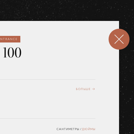
ЕNTRANCE
 100
Зеркала
OK
Освещение
БОЛЬШЕ →
Арт принты
Текстиль
Ковры
САНТИМЕТРЫ
/
ДЮЙМЫ